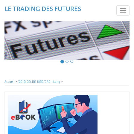
Aller
au
Toggle
contenu
naviga
principal
Accueil
>
(2018.08.10) USD/CAD - Long
>
Fil
d'Ariane