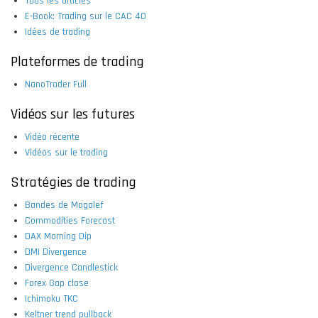
Tous les articles
E-Book: Trading sur le CAC 40
Idées de trading
Plateformes de trading
NanoTrader Full
Vidéos sur les futures
Vidéo récente
Vidéos sur le trading
Stratégies de trading
Bandes de Mogalef
Commodities Forecast
DAX Morning Dip
DMI Divergence
Divergence Candlestick
Forex Gap close
Ichimoku TKC
Keltner trend pullback