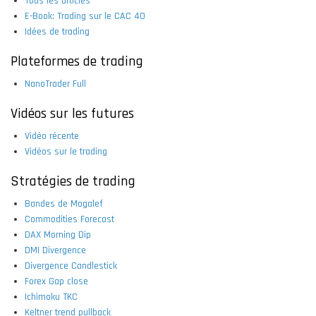
Tous les articles
E-Book: Trading sur le CAC 40
Idées de trading
Plateformes de trading
NanoTrader Full
Vidéos sur les futures
Vidéo récente
Vidéos sur le trading
Stratégies de trading
Bandes de Mogalef
Commodities Forecast
DAX Morning Dip
DMI Divergence
Divergence Candlestick
Forex Gap close
Ichimoku TKC
Keltner trend pullback