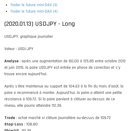
Trader le future mini-DAX (3)
Trader le future mini-DAX (4)
(2020.01.13) USDJPY - Long
USDJPY, graphique journalier
Valeur : USD/JPY
Analyse
: après une augmentation de 80,00 à 125,85 entre octobre 2012
et juin 2015, la paire USDJPY est entrée en phase de correction et s’y
trouve encore aujourd‘hui.
Après s'être maintenue au support de 104,63 à la fin du mois d'août, la
paire a recommencé à monter. Aujourd'hui, la paire a atteint une petite
résistance à 109.72. Si la paire parvient à clôturer au-dessus de ce
niveau, elle pourra atteindre 112.39.
Trade
: achat marché si clôture journalière au-dessus de 109.72
Stop-Loss
: 108.80
Objectif
: 112.39