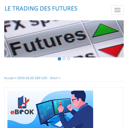
Aller
au
Toggle
contenu
naviga
principal
Accueil
>
(2020.05.22) GBP USD - Short
>
Fil
d'Ariane