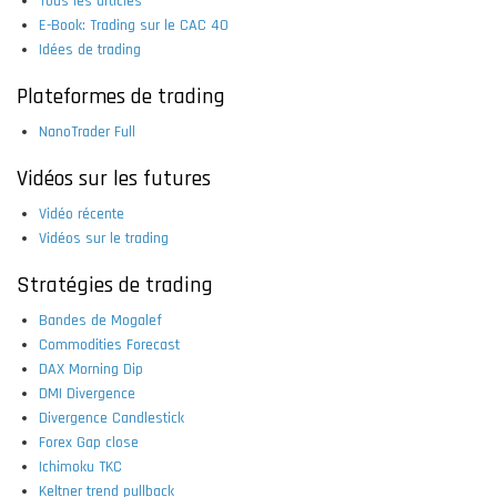
Tous les articles
E-Book: Trading sur le CAC 40
Idées de trading
Plateformes de trading
NanoTrader Full
Vidéos sur les futures
Vidéo récente
Vidéos sur le trading
Stratégies de trading
Bandes de Mogalef
Commodities Forecast
DAX Morning Dip
DMI Divergence
Divergence Candlestick
Forex Gap close
Ichimoku TKC
Keltner trend pullback