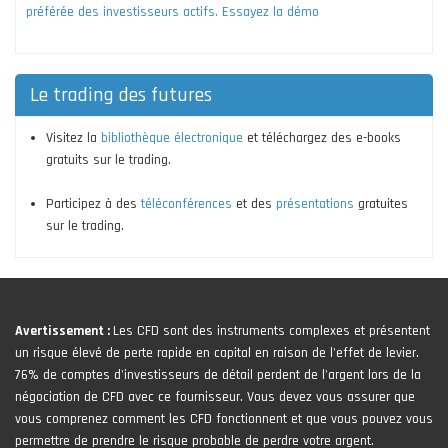
préférée des investisseurs actifs. Essayez la démo
Le trading des futures
Visitez la
bibliothèque électronique
et téléchargez des e-books
gratuits sur le trading.
Participez à des
téléconférences
et des
présentations
gratuites
sur le trading.
Avertissement :
Les CFD sont des instruments complexes et présentent
un risque élevé de perte rapide en capital en raison de l'effet de levier.
76% de comptes d'investisseurs de détail perdent de l'argent lors de la
négociation de CFD avec ce fournisseur. Vous devez vous assurer que
vous comprenez comment les CFD fonctionnent et que vous pouvez vous
permettre de prendre le risque probable de perdre votre argent.