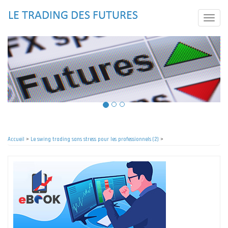
Aller
au
Toggle
contenu
naviga
principal
Accueil
>
Le swing trading sans stress pour les professionnels (2)
>
Fil
d'Ariane