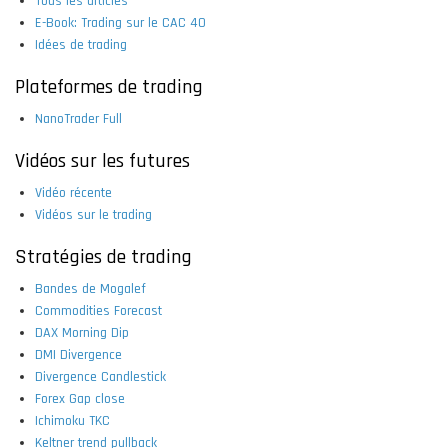
Tous les articles
E-Book: Trading sur le CAC 40
Idées de trading
Plateformes de trading
NanoTrader Full
Vidéos sur les futures
Vidéo récente
Vidéos sur le trading
Stratégies de trading
Bandes de Mogalef
Commodities Forecast
DAX Morning Dip
DMI Divergence
Divergence Candlestick
Forex Gap close
Ichimoku TKC
Keltner trend pullback