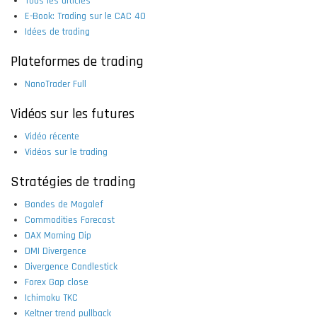
Tous les articles
E-Book: Trading sur le CAC 40
Idées de trading
Plateformes de trading
NanoTrader Full
Vidéos sur les futures
Vidéo récente
Vidéos sur le trading
Stratégies de trading
Bandes de Mogalef
Commodities Forecast
DAX Morning Dip
DMI Divergence
Divergence Candlestick
Forex Gap close
Ichimoku TKC
Keltner trend pullback