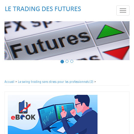
Aller
au
Toggle
contenu
naviga
principal
Accueil
>
Le swing trading sans stress pour les professionnels (2)
>
Fil
d'Ariane