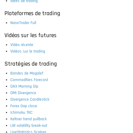
Idées de trading
Plateformes de trading
NanoTrader Full
Vidéos sur les futures
Vidéo récente
Vidéos sur le trading
Stratégies de trading
Bandes de Mogalef
Commodities Forecast
DAX Morning Dip
DMI Divergence
Divergence Candlestick
Forex Gap close
Ichimoku TKC
Keltner trend pullback
LW volatility break-out
LiveStatistics Scalper