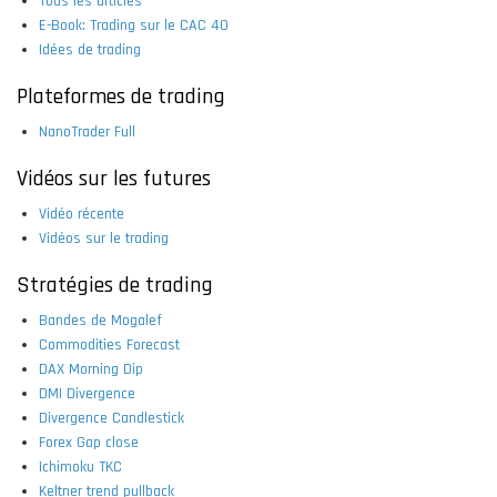
Tous les articles
E-Book: Trading sur le CAC 40
Idées de trading
Plateformes de trading
NanoTrader Full
Vidéos sur les futures
Vidéo récente
Vidéos sur le trading
Stratégies de trading
Bandes de Mogalef
Commodities Forecast
DAX Morning Dip
DMI Divergence
Divergence Candlestick
Forex Gap close
Ichimoku TKC
Keltner trend pullback