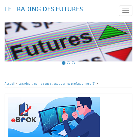
Aller
au
Toggle
contenu
naviga
principal
Accueil
>
Le swing trading sans stress pour les professionnels (2)
>
Fil
d'Ariane