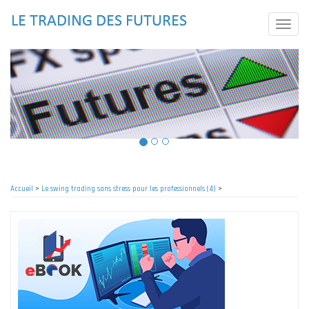
Aller
au
Toggle
contenu
naviga
principal
Accueil
>
Le swing trading sans stress pour les professionnels (4)
>
Fil
d'Ariane