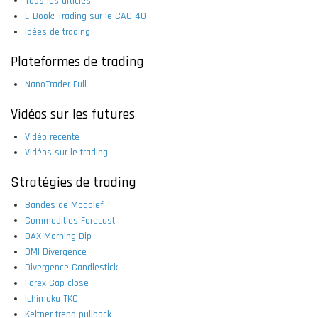
Tous les articles
E-Book: Trading sur le CAC 40
Idées de trading
Plateformes de trading
NanoTrader Full
Vidéos sur les futures
Vidéo récente
Vidéos sur le trading
Stratégies de trading
Bandes de Mogalef
Commodities Forecast
DAX Morning Dip
DMI Divergence
Divergence Candlestick
Forex Gap close
Ichimoku TKC
Keltner trend pullback