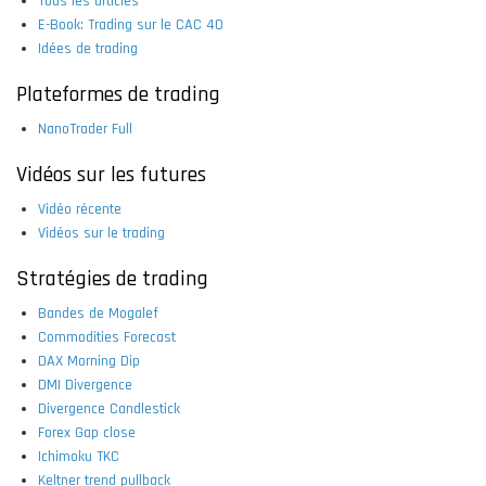
Tous les articles
E-Book: Trading sur le CAC 40
Idées de trading
Plateformes de trading
NanoTrader Full
Vidéos sur les futures
Vidéo récente
Vidéos sur le trading
Stratégies de trading
Bandes de Mogalef
Commodities Forecast
DAX Morning Dip
DMI Divergence
Divergence Candlestick
Forex Gap close
Ichimoku TKC
Keltner trend pullback