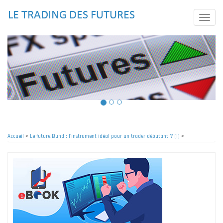
Aller
au
Toggle
contenu
naviga
principal
Accueil
>
Le future Bund : l'instrument idéal pour un trader débutant ? (I)
>
Fil
d'Ariane