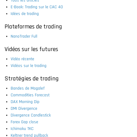
Tous les articles
E-Book: Trading sur le CAC 40
Idées de trading
Plateformes de trading
NanoTrader Full
Vidéos sur les futures
Vidéo récente
Vidéos sur le trading
Stratégies de trading
Bandes de Mogalef
Commodities Forecast
DAX Morning Dip
DMI Divergence
Divergence Candlestick
Forex Gap close
Ichimoku TKC
Keltner trend pullback