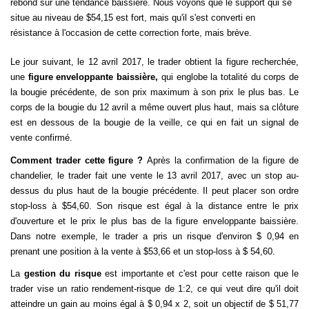
rebond sur une tendance baissière. Nous voyons que le support qui se
situe au niveau de $54,15 est fort, mais qu'il s'est converti en
résistance à l'occasion de cette correction forte, mais brève.
Le jour suivant, le 12 avril 2017, le trader obtient la figure recherchée,
une
figure enveloppante baissière,
qui englobe la totalité du corps de
la bougie précédente, de son prix maximum à son prix le plus bas. Le
corps de la bougie du 12 avril a même ouvert plus haut, mais sa clôture
est en dessous de la bougie de la veille, ce qui en fait un signal de
vente confirmé.
Comment trader cette figure ?
Après la confirmation de la figure de
chandelier, le trader fait une vente le 13 avril 2017, avec un stop au-
dessus du plus haut de la bougie précédente. Il peut placer son ordre
stop-loss à $54,60. Son risque est égal à la distance entre le prix
d'ouverture et le prix le plus bas de la figure enveloppante baissière.
Dans notre exemple, le trader a pris un risque d'environ $ 0,94 en
prenant une position à la vente à $53,66 et un stop-loss à $ 54,60.
La
gestion du risque
est importante et c'est pour cette raison que le
trader vise un ratio rendement-risque de 1:2, ce qui veut dire qu'il doit
atteindre un gain au moins égal à $ 0,94 x 2, soit un objectif de $ 51,77