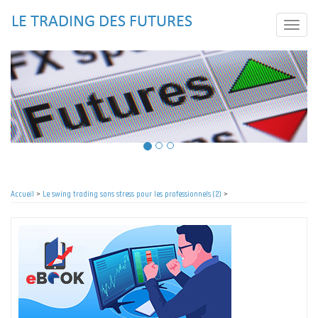
Aller
au
Toggle
contenu
naviga
principal
Accueil
>
Le swing trading sans stress pour les professionnels (2)
>
Fil
d'Ariane