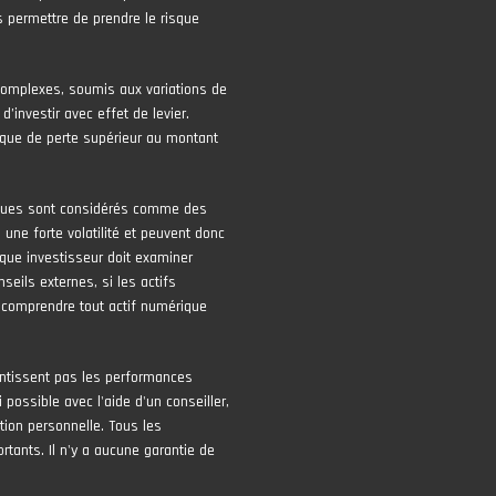
 permettre de prendre le risque
complexes, soumis aux variations de
 d’investir avec effet de levier.
risque de perte supérieur au montant
iques sont considérés comme des
une forte volatilité et peuvent donc
que investisseur doit examiner
seils externes, si les actifs
 comprendre tout actif numérique
ntissent pas les performances
 possible avec l'aide d'un conseiller,
tion personnelle. Tous les
tants. Il n'y a aucune garantie de