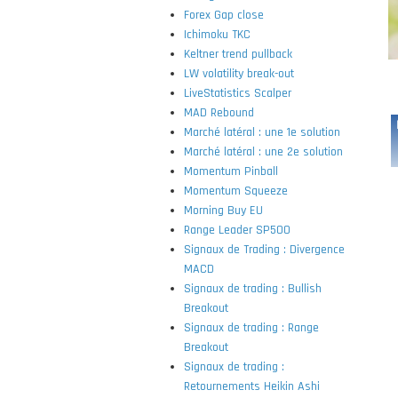
Forex Gap close
Ichimoku TKC
Keltner trend pullback
LW volatility break-out
LiveStatistics Scalper
MAD Rebound
Marché latéral : une 1e solution
Marché latéral : une 2e solution
Momentum Pinball
Momentum Squeeze
Morning Buy EU
Range Leader SP500
Signaux de Trading : Divergence
MACD
Signaux de trading : Bullish
Breakout
Signaux de trading : Range
Breakout
Signaux de trading :
Retournements Heikin Ashi