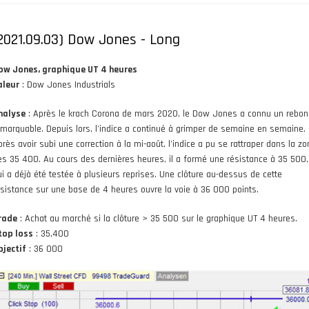
2021.09.03) Dow Jones - Long
ow Jones, graphique UT 4 heures
aleur
: Dow Jones Industrials
nalyse
: Après le krach Corona de mars 2020, le Dow Jones a connu un rebon
emarquable. Depuis lors, l'indice a continué à grimper de semaine en semaine.
près avoir subi une correction à la mi-août, l'indice a pu se rattraper dans la zo
es 35 400. Au cours des dernières heures, il a formé une résistance à 35 500,
ui a déjà été testée à plusieurs reprises. Une clôture au-dessus de cette
ésistance sur une base de 4 heures ouvre la voie à 36 000 points.
rade
: Achat au marché si la clôture > 35 500 sur le graphique UT 4 heures.
top loss
: 35,400
bjectif
: 36 000