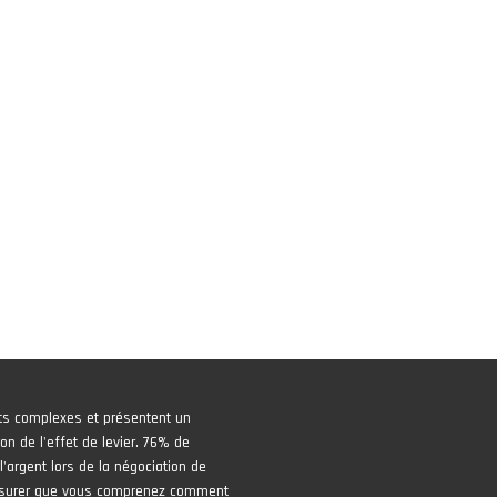
ts complexes et présentent un
on de l'effet de levier. 76% de
'argent lors de la négociation de
assurer que vous comprenez comment