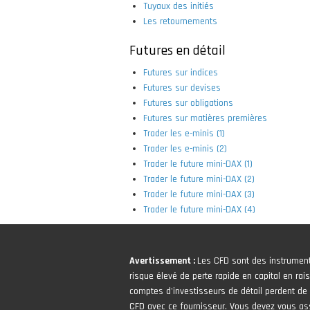
Tuyaux des initiés
Les retournements
Futures en détail
Futures sur indices
Futures sur devises
Futures sur obligations
Futures sur matières premières
Trader les e-minis (1)
Trader les e-minis (2)
Trader le future mini-DAX (1)
Trader le future mini-DAX (2)
Trader le future mini-DAX (3)
Trader le future mini-DAX (4)
Avertissement :
Les CFD sont des instrumen
risque élevé de perte rapide en capital en rais
comptes d'investisseurs de détail perdent de l
CFD avec ce fournisseur. Vous devez vous 