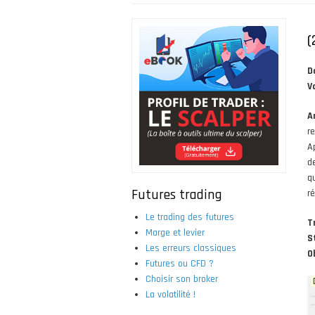
Fil
d'Ariane
(
D
V
A
r
A
d
q
Futures trading
r
Le trading des futures
T
Marge et levier
S
Les erreurs classiques
O
Futures ou CFD ?
Choisir son broker
La volatilité !