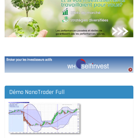
Démo NanoTrader Full