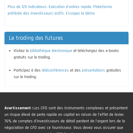
Plus de 125 indicateurs. Exécution d'ordres rapide. Plateforme
préférée des investisseurs actifs. Essayez la démo
Le trading des futures
Visitez la
bibliothèque électronique
et téléchargez des e-books
gratuits sur le trading.
Participez à des
téléconférences
et des
présentations
gratuites
sur le trading.
Avertissement :
Les CFD sont des instruments complexes et présentent
un risque élevé de perte rapide en capital en raison de l'effet de levier.
76% de comptes d'investisseurs de détail perdent de l'argent lors de la
négociation de CFD avec ce fournisseur. Vous devez vous assurer que