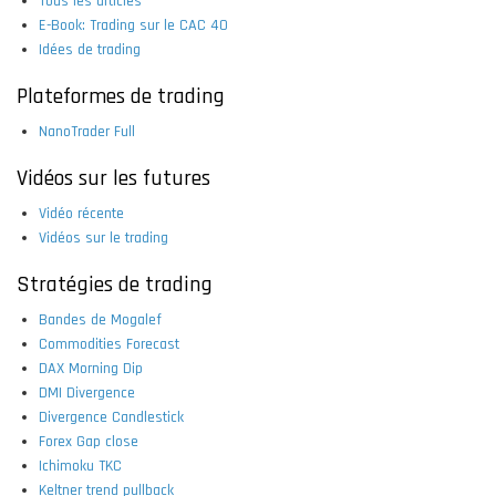
Tous les articles
E-Book: Trading sur le CAC 40
Idées de trading
Plateformes de trading
NanoTrader Full
Vidéos sur les futures
Vidéo récente
Vidéos sur le trading
Stratégies de trading
Bandes de Mogalef
Commodities Forecast
DAX Morning Dip
DMI Divergence
Divergence Candlestick
Forex Gap close
Ichimoku TKC
Keltner trend pullback