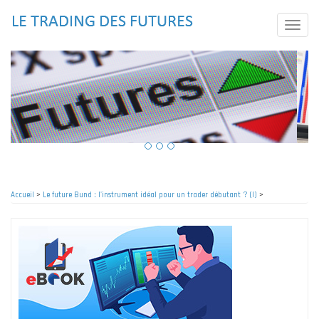
Aller
au
Toggle
contenu
naviga
principal
Accueil
>
Le future Bund : l'instrument idéal pour un trader débutant ? (I)
>
Fil
d'Ariane