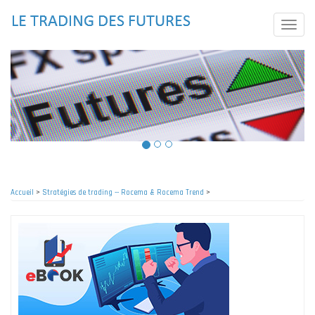
Aller
au
Toggle
contenu
naviga
principal
Accueil
>
Stratégies de trading -- Rocema & Rocema Trend
>
Fil
d'Ariane