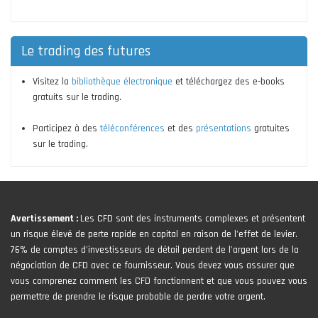
Le trading des futures
Visitez la
bibliothèque électronique
et téléchargez des e-books
gratuits sur le trading.
Participez à des
téléconférences
et des
présentations
gratuites
sur le trading.
Avertissement :
Les CFD sont des instruments complexes et présentent
un risque élevé de perte rapide en capital en raison de l'effet de levier.
76% de comptes d'investisseurs de détail perdent de l'argent lors de la
négociation de CFD avec ce fournisseur. Vous devez vous assurer que
vous comprenez comment les CFD fonctionnent et que vous pouvez vous
permettre de prendre le risque probable de perdre votre argent.