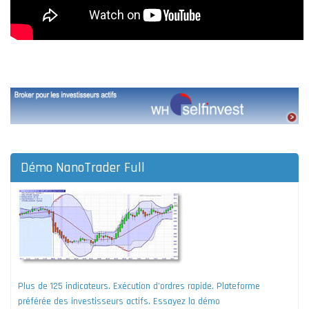
Démo NanoTrader Full
Plus de 125 indicateurs. Exécution d'ordres rapide. Plateforme
préférée des investisseurs actifs. Essayez la démo