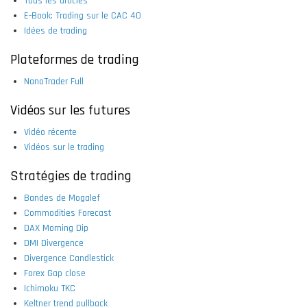
Tous les articles
E-Book: Trading sur le CAC 40
Idées de trading
Plateformes de trading
NanoTrader Full
Vidéos sur les futures
Vidéo récente
Vidéos sur le trading
Stratégies de trading
Bandes de Mogalef
Commodities Forecast
DAX Morning Dip
DMI Divergence
Divergence Candlestick
Forex Gap close
Ichimoku TKC
Keltner trend pullback