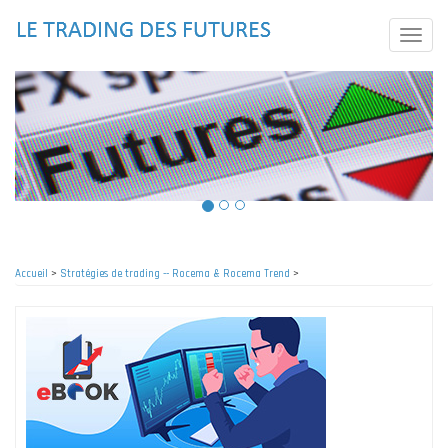
Aller
au
Toggle
contenu
naviga
principal
Accueil
>
Stratégies de trading -- Rocema & Rocema Trend
>
Fil
d'Ariane