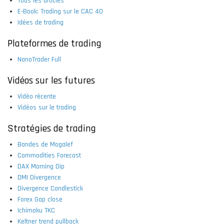
Tous les articles
E-Book: Trading sur le CAC 40
Idées de trading
Plateformes de trading
NanoTrader Full
Vidéos sur les futures
Vidéo récente
Vidéos sur le trading
Stratégies de trading
Bandes de Mogalef
Commodities Forecast
DAX Morning Dip
DMI Divergence
Divergence Candlestick
Forex Gap close
Ichimoku TKC
Keltner trend pullback