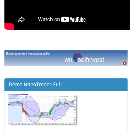
Démo NanoTrader Full