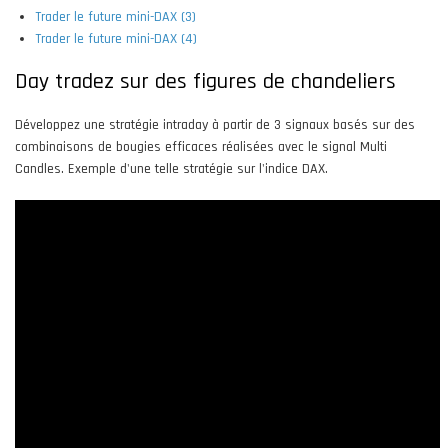
Trader le future mini-DAX (3)
Trader le future mini-DAX (4)
Day tradez sur des figures de chandeliers
Développez une stratégie intraday à partir de 3 signaux basés sur des
combinaisons de bougies efficaces réalisées avec le signal Multi
Candles. Exemple d'une telle stratégie sur l'indice DAX.