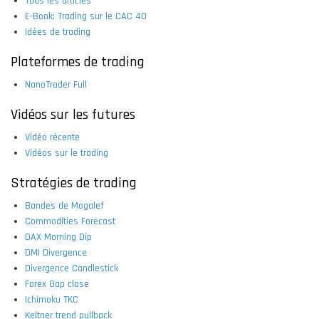
Tous les articles
E-Book: Trading sur le CAC 40
Idées de trading
Plateformes de trading
NanoTrader Full
Vidéos sur les futures
Vidéo récente
Vidéos sur le trading
Stratégies de trading
Bandes de Mogalef
Commodities Forecast
DAX Morning Dip
DMI Divergence
Divergence Candlestick
Forex Gap close
Ichimoku TKC
Keltner trend pullback