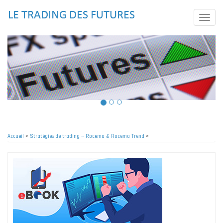
Aller
au
Toggle
contenu
naviga
principal
Accueil
>
Stratégies de trading -- Rocema & Rocema Trend
>
Fil
d'Ariane