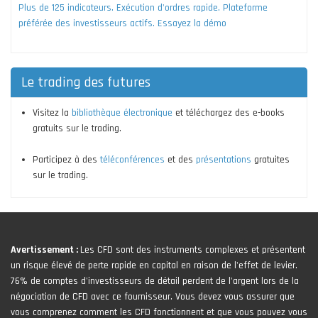
Plus de 125 indicateurs. Exécution d'ordres rapide. Plateforme
préférée des investisseurs actifs. Essayez la démo
Le trading des futures
Visitez la
bibliothèque électronique
et téléchargez des e-books
gratuits sur le trading.
Participez à des
téléconférences
et des
présentations
gratuites
sur le trading.
Avertissement :
Les CFD sont des instruments complexes et présentent
un risque élevé de perte rapide en capital en raison de l'effet de levier.
76% de comptes d'investisseurs de détail perdent de l'argent lors de la
négociation de CFD avec ce fournisseur. Vous devez vous assurer que
vous comprenez comment les CFD fonctionnent et que vous pouvez vous