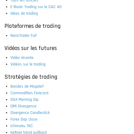
Tous les articles
E-Book: Trading sur le CAC 40
Idées de trading
Plateformes de trading
NanoTrader Full
Vidéos sur les futures
Vidéo récente
Vidéos sur le trading
Stratégies de trading
Bandes de Mogalef
Commodities Forecast
DAX Morning Dip
DMI Divergence
Divergence Candlestick
Forex Gap close
Ichimoku TKC
Keltner trend pullback