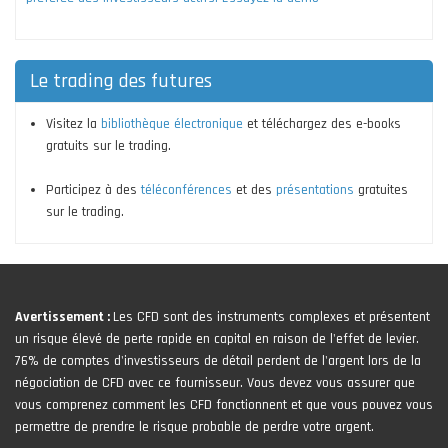
Le trading des futures
Visitez la
bibliothèque électronique
et téléchargez des e-books
gratuits sur le trading.
Participez à des
téléconférences
et des
présentations
gratuites
sur le trading.
Avertissement :
Les CFD sont des instruments complexes et présentent
un risque élevé de perte rapide en capital en raison de l'effet de levier.
76% de comptes d'investisseurs de détail perdent de l'argent lors de la
négociation de CFD avec ce fournisseur. Vous devez vous assurer que
vous comprenez comment les CFD fonctionnent et que vous pouvez vous
permettre de prendre le risque probable de perdre votre argent.