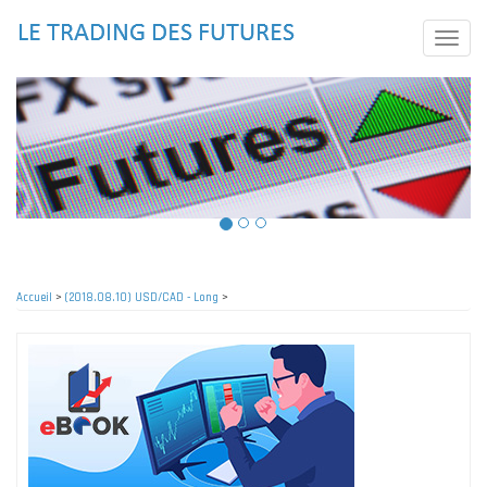
Aller
au
Toggle
contenu
naviga
principal
Accueil
>
(2018.08.10) USD/CAD - Long
>
Fil
d'Ariane