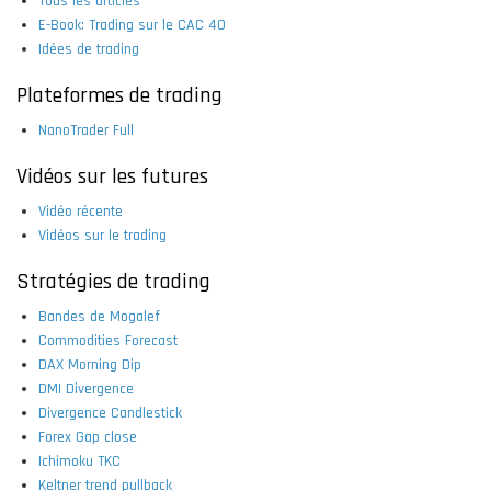
Tous les articles
E-Book: Trading sur le CAC 40
Idées de trading
Plateformes de trading
NanoTrader Full
Vidéos sur les futures
Vidéo récente
Vidéos sur le trading
Stratégies de trading
Bandes de Mogalef
Commodities Forecast
DAX Morning Dip
DMI Divergence
Divergence Candlestick
Forex Gap close
Ichimoku TKC
Keltner trend pullback