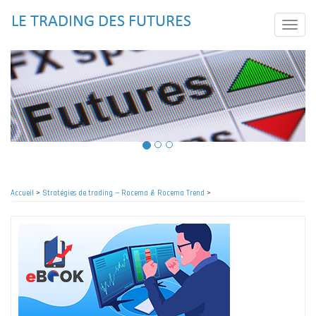
Aller
au
Toggle
contenu
naviga
principal
Accueil
>
Stratégies de trading -- Rocema & Rocema Trend
>
Fil
d'Ariane