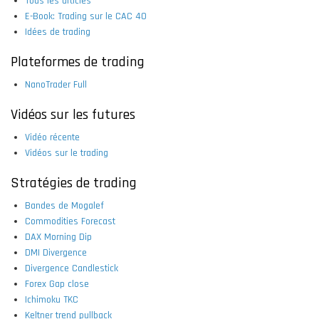
Tous les articles
E-Book: Trading sur le CAC 40
Idées de trading
Plateformes de trading
NanoTrader Full
Vidéos sur les futures
Vidéo récente
Vidéos sur le trading
Stratégies de trading
Bandes de Mogalef
Commodities Forecast
DAX Morning Dip
DMI Divergence
Divergence Candlestick
Forex Gap close
Ichimoku TKC
Keltner trend pullback