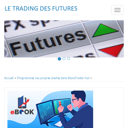
Aller
au
Toggle
contenu
naviga
principal
Accueil
>
Programmez vos propres alertes dans NanoTrader Full
>
Fil
d'Ariane