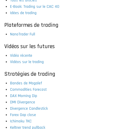
Tous les articles
E-Book: Trading sur le CAC 40
Idées de trading
Plateformes de trading
NanoTrader Full
Vidéos sur les futures
Vidéo récente
Vidéos sur le trading
Stratégies de trading
Bandes de Mogalef
Commodities Forecast
DAX Morning Dip
DMI Divergence
Divergence Candlestick
Forex Gap close
Ichimoku TKC
Keltner trend pullback