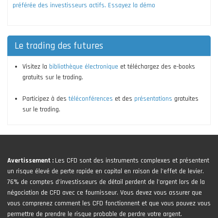
préférée des investisseurs actifs. Essayez la démo
Le trading des futures
Visitez la
bibliothèque électronique
et téléchargez des e-books
gratuits sur le trading.
Participez à des
téléconférences
et des
présentations
gratuites
sur le trading.
Avertissement :
Les CFD sont des instruments complexes et présentent
un risque élevé de perte rapide en capital en raison de l'effet de levier.
76% de comptes d'investisseurs de détail perdent de l'argent lors de la
négociation de CFD avec ce fournisseur. Vous devez vous assurer que
vous comprenez comment les CFD fonctionnent et que vous pouvez vous
permettre de prendre le risque probable de perdre votre argent.